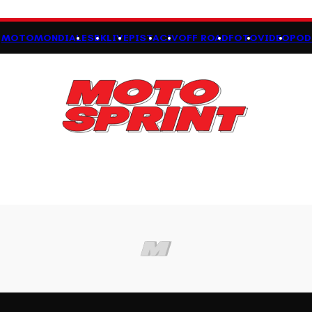
MOTOMONDIALE
SBK
LIVE
PISTA
CIV
OFF ROAD
FOTO
VIDEO
POD