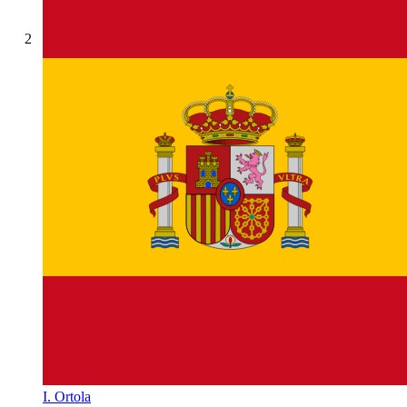
2
I. Ortola