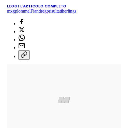
LEGGI L'ARTICOLO COMPLETO
mxgp
lommel
Fiandre
gp
risultati
herlings