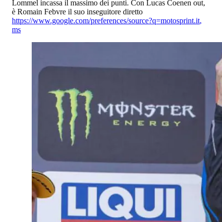
Lommel incassa il massimo dei punti. Con Lucas Coenen out,
è Romain Febvre il suo inseguitore diretto
https://www.google.com/preferences/source?q=motosprint.it
,
ms