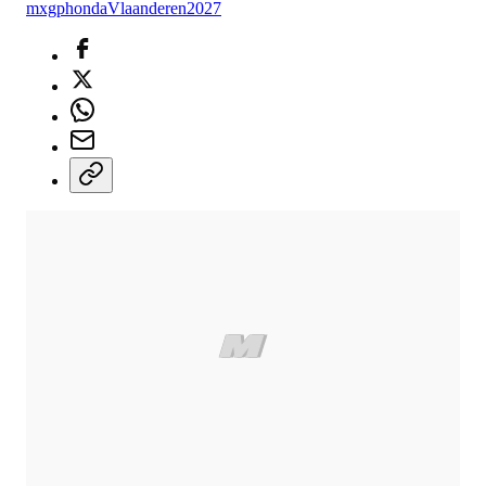
mxgp
honda
Vlaanderen
2027