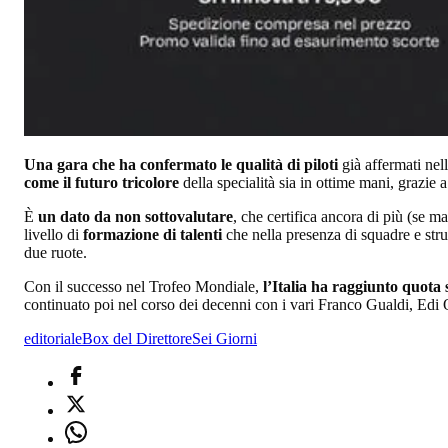
Una gara che ha confermato le qualità di piloti
già affermati ne
come il futuro tricolore
della specialità sia in ottime mani, grazi
È
un dato da non sottovalutare
, che certifica ancora di più (se m
livello di
formazione di talenti
che nella presenza di squadre e strut
due ruote.
Con il successo nel Trofeo Mondiale,
l’Italia ha raggiunto quota s
continuato poi nel corso dei decenni con i vari Franco Gualdi, Edi O
editoriale
Box del Direttore
Sei Giorni