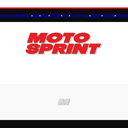
MOTOMONDIALE
SBK
LIVE
PISTA
CIV
OFF ROAD
FOTO
VIDEO
POD