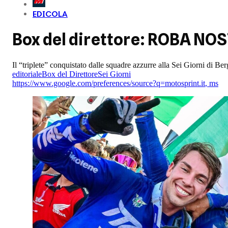
EDICOLA
Box del direttore: ROBA NO
Il “triplete” conquistato dalle squadre azzurre alla Sei Giorni di Be
editoriale
Box del Direttore
Sei Giorni
https://www.google.com/preferences/source?q=motosprint.it
,
ms