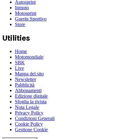
Autosprint
Inmoto
Motosprint
Guerin Sportivo
Store
Utilities
Home
Motomondiale
SBK
Live
Mappa del sito
Newsletter
Pubblicità
Abbonamenti
Edizione digitale
Sfoglia la rivista
Nota Legale
Privacy Policy
Condizioni Generali
Cookie Policy
Gestione Cookie