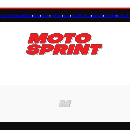
MOTOMONDIALE
SBK
LIVE
PISTA
CIV
OFF ROAD
FOTO
VIDEO
POD