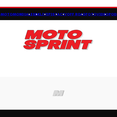
MOTOMONDIALE
SBK
LIVE
PISTA
CIV
OFF ROAD
FOTO
VIDEO
POD