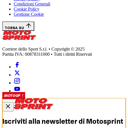
Condizioni Generali
Cookie Policy
Gestione Cookie
TORNA SU
Corriere dello Sport S.r.l. • Copyright © 2025
Partita IVA: 00878311000 • Tutti i diritti Riservati
SHORT
SUPERBIKE
SUPERBIKE
SUPERBIKE
SUPERBIKE
MOTOGP
MOTOGP
MOTOGP
MOTOGP
Iscriviti alla newsletter di
Motosprint