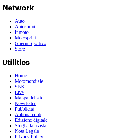
Network
Auto
Autosprint
Inmoto
Motosprint
Guerin Sportivo
Store
Utilities
Home
Motomondiale
SBK
Live
Mappa del sito
Newsletter
Pubblicità
Abbonamenti
Edizione digitale
Sfoglia la rivista
Nota Legale
Privacy Policy