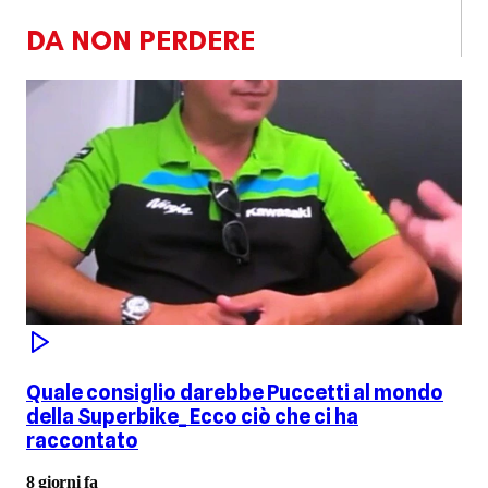
DA NON PERDERE
Quale consiglio darebbe Puccetti al mondo
della Superbike_ Ecco ciò che ci ha
raccontato
8 giorni fa