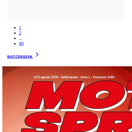
1
2
...
49
SUCCESSIVA