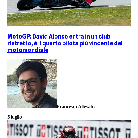
MotoGP: David Alonso entra in un club
ristretto, è il quarto pilota più vincente del
motomondiale
Francesco Allevato
5 luglio