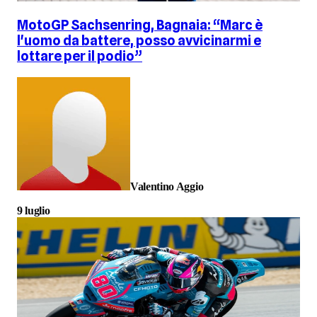
MotoGP Sachsenring, Bagnaia: “Marc è
l'uomo da battere, posso avvicinarmi e
lottare per il podio”
Valentino Aggio
9 luglio