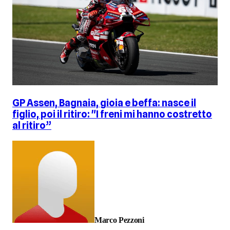
GP Assen, Bagnaia, gioia e beffa: nasce il
figlio, poi il ritiro: "I freni mi hanno costretto
al ritiro”
Marco Pezzoni