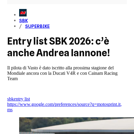
SBK
SUPERBIKE
Entry list SBK 2026: c’è
anche Andrea Iannone!
Il pilota di Vasto è dato iscritto alla prossima stagione del
Mondiale ancora con la Ducati V4R e con Cainam Racing
Team
sbk
entry list
https://www.google.com/preferences/source?q=motosprint.it
,
ms