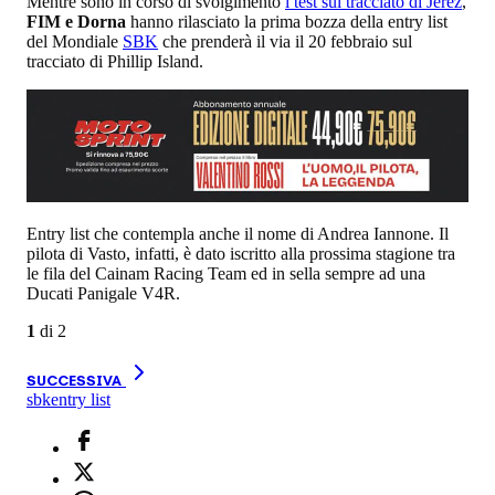
Mentre sono in corso di svolgimento
i test sul tracciato di Jerez
,
FIM e Dorna
hanno rilasciato la prima bozza della entry list
del Mondiale
SBK
che prenderà il via il 20 febbraio sul
tracciato di Phillip Island.
Entry list che contempla anche il nome di Andrea Iannone. Il
pilota di Vasto, infatti, è dato iscritto alla prossima stagione tra
le fila del Cainam Racing Team ed in sella sempre ad una
Ducati Panigale V4R.
1
di
2
SUCCESSIVA
sbk
entry list