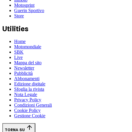
Motosprint
Guerin Sportivo
Store
Utilities
Home
Motomondiale
SBK
Live
Mappa del sito
Newsletter
Pubblicità
Abbonamenti
Edizione digitale
Sfoglia la rivista
Nota Legale
Privacy Policy
Condizioni Generali
Cookie Policy
Gestione Cookie
TORNA SU