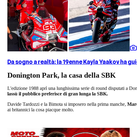
Da sogno a realtà: la 19enne Kayla Yaakov ha gu
Donington Park, la casa della SBK
L'edizione 1988 aprì una lunghissima serie di round disputati a Doni
lassù il pubblico preferisce di gran lunga la SBK.
Davide Tardozzi e la Bimota si imposero nella prima manche,
Marc
ai britannici la cosa piacque molto.