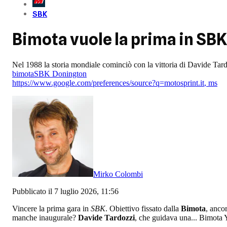
SBK
Bimota vuole la prima in SBK
Nel 1988 la storia mondiale cominciò con la vittoria di Davide Tar
bimota
SBK Donington
https://www.google.com/preferences/source?q=motosprint.it
,
ms
Mirko Colombi
Pubblicato il 7 luglio 2026, 11:56
Vincere la prima gara in
SBK
. Obiettivo fissato dalla
Bimota
, anco
manche inaugurale?
Davide Tardozzi
, che guidava una... Bimota 