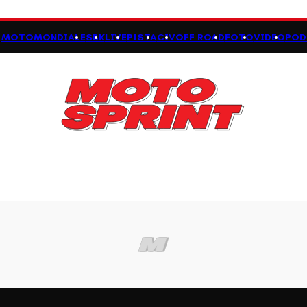
MOTOMONDIALE
SBK
LIVE
PISTA
CIV
OFF ROAD
FOTO
VIDEO
POD