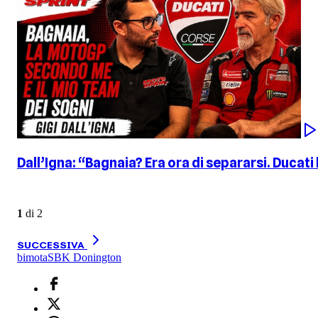
Dall’Igna: “Bagnaia? Era ora di separarsi. Ducati
1
di
2
SUCCESSIVA
bimota
SBK Donington