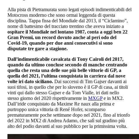
Alla pista di Pietramurata sono legati episodi indimenticabili del
Motocross moderno che sono ormai leggenda di questa
disciplina. Tappa fissa del Mondiale dal 2013, il “Ciclamino”,
nome di battesimo del tracciato trentino che aveva iniziato a
ospitare il Mondiale nel lontano 1987, conta a oggi ben 22
Gran Premi, un record dovuto anche al peri odo del
Covid-19, quando per due anni consecutivi si sono
disputate tre gare a stagione.
Dall’indimenticabile cavalcata di Tony Cairoli del 2017,
quando da ultimo concluse secondo di manche centrando
quella che resta una delle sue più belle vittorie di GP, a
quella del 2021, l’ultima conquistata in carriera dal nove
volte iri dato siciliano.
Dai successi di Tim Gajser davanti ai
suoi tifosi, in quello che per lo sloveno è il GP di casa, ai titoli
vinti qui dallo stesso Gajser e da Tom Vialle, iri dati nello
stesso giorno del 2020 rispettivamente in
MXGP
e in MX2.
Dall’iride conquistato da Maxime Re naux alla prima e
purtroppo unica vittoria di René Hofer, scomparso
prematuramente poche settimane dopo nel 2021, fino al trionfo
del 2022 in MX2 di Andrea Adamo, che salì sul gradino più
alto del podio davanti al suo pubblico per la primissima volta.