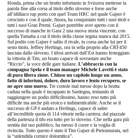
Honda, prima che un brutto infortunio in Svizzera mettesse la
parola fine alla corsa al titolo dello sloveno e forse anche
all’idilliaco rap porto con quel Team HRC nel quale Gajser è
cresciuto e con il quale, finora, ha conquistato tutti i suoi titoli e
tutti i suoi Gran Premi. Gajser potrebbe aver aperto con il
successo di manche in Gara 2 una nuova storia vincente, con
quella Yamaha a cui il titolo della classe regina manca dal 2015.
Sul podio con Gajser è salito il rivale, in corsa anche lui per il
sesto titolo, Jeffrey Herlings, ora in sella proprio alla CRF450
lasciata dallo sloveno. I tifosi arrivati dall’Est hanno festeggiato
la vittoria di Tim, un boato capace di sovrastare anche
“Riccio”, la voce delle gare italiane.
L’abbraccio con la
compagna Spela e il team manager Michele Lavetti è stato
di pura libera zione. Chiuso un capitolo lungo un anno,
fatto di infortuni, dolore, duro lavoro e lento recupero, se
ne apre uno nuovo.
Tre costole mal messe dopo la brutta
caduta nella quale è incappato in Sardegna, tentando di
raggiungere un podio difficilissimo, hanno reso tutto più
difficile ma anche più eroico e indimenticabile. Anche se il
successo di GP è andato a Herlings, capace di salire
all’incredibile quota di 114 vittorie nella carriera, dal piazzale
della partenza il tifo era tutto per lo sloveno. Che nella gara più
sentita dal suo pubblico, ha messo il cuore e la voglia di
rivincita. Tutto questo è stato il Tim Gajser di Pietramurata, nel
la “splendida cornice dolomitica”.