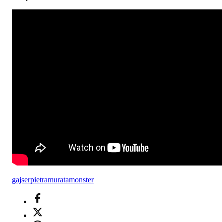
gajser
pietramurata
monster