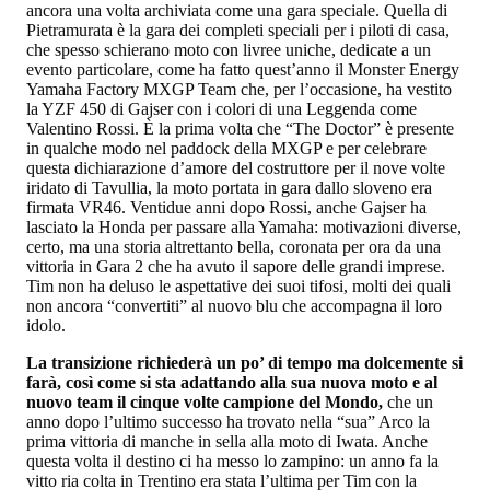
ancora una volta archiviata come una gara speciale. Quella di
Pietramurata è la gara dei completi speciali per i piloti di casa,
che spesso schierano moto con livree uniche, dedicate a un
evento particolare, come ha fatto quest’anno il Monster Energy
Yamaha Factory MXGP Team che, per l’occasione, ha vestito
la YZF 450 di Gajser con i colori di una Leggenda come
Valentino Rossi. È la prima volta che “The Doctor” è presente
in qualche modo nel paddock della MXGP e per celebrare
questa dichiarazione d’amore del costruttore per il nove volte
iridato di Tavullia, la moto portata in gara dallo sloveno era
firmata VR46. Ventidue anni dopo Rossi, anche Gajser ha
lasciato la Honda per passare alla Yamaha: motivazioni diverse,
certo, ma una storia altrettanto bella, coronata per ora da una
vittoria in Gara 2 che ha avuto il sapore delle grandi imprese.
Tim non ha deluso le aspettative dei suoi tifosi, molti dei quali
non ancora “convertiti” al nuovo blu che accompagna il loro
idolo.
La transizione richiederà un po’ di tempo ma dolcemente si
farà, così come si sta adattando alla sua nuova moto e al
nuovo team il cinque volte campione del Mondo,
che un
anno dopo l’ultimo successo ha trovato nella “sua” Arco la
prima vittoria di manche in sella alla moto di Iwata. Anche
questa volta il destino ci ha messo lo zampino: un anno fa la
vitto ria colta in Trentino era stata l’ultima per Tim con la