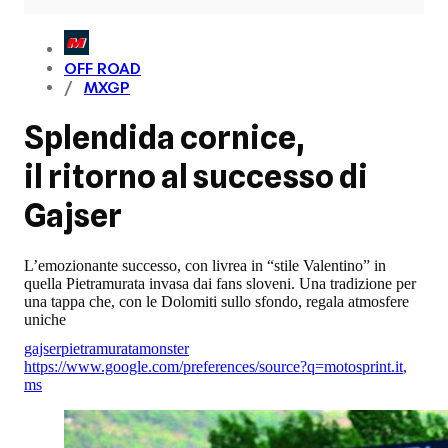
OFF ROAD
MXGP
Splendida cornice,
il ritorno al successo di
Gajser
L’emozionante successo, con livrea in “stile Valentino” in
quella Pietramurata invasa dai fans sloveni. Una tradizione per
una tappa che, con le Dolomiti sullo sfondo, regala atmosfere
uniche
gajser
pietramurata
monster
https://www.google.com/preferences/source?q=motosprint.it
,
ms