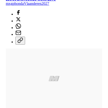
mxgp
honda
Vlaanderen
2027