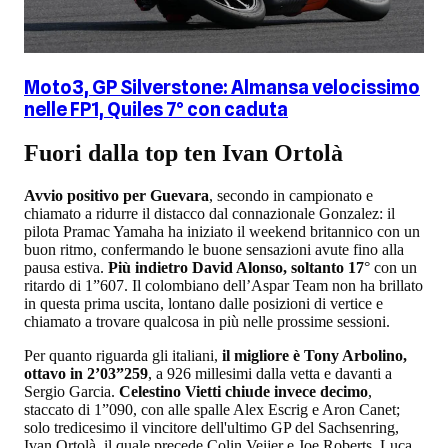
Moto3, GP Silverstone: Almansa velocissimo
nelle FP1, Quiles 7° con caduta
Fuori dalla top ten Ivan Ortolà
Avvio positivo per Guevara
, secondo in campionato e
chiamato a ridurre il distacco dal connazionale Gonzalez: il
pilota Pramac Yamaha ha iniziato il weekend britannico con un
buon ritmo, confermando le buone sensazioni avute fino alla
pausa estiva.
Più indietro David Alonso, soltanto 17
° con un
ritardo di 1”607. Il colombiano dell’Aspar Team non ha brillato
in questa prima uscita, lontano dalle posizioni di vertice e
chiamato a trovare qualcosa in più nelle prossime sessioni.
Per quanto riguarda gli italiani,
il migliore è Tony Arbolino,
ottavo in 2’03”259
, a 926 millesimi dalla vetta e davanti a
Sergio Garcia.
Celestino Vietti chiude invece decimo
,
staccato di 1”090, con alle spalle Alex Escrig e Aron Canet;
solo tredicesimo il vincitore dell'ultimo GP del Sachsenring,
Ivan Ortolà, il quale precede Colin Veijer e Joe Roberts. Luca