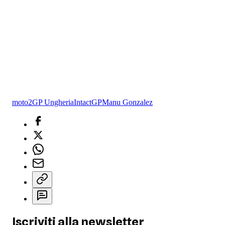
moto2
GP Ungheria
IntactGP
Manu Gonzalez
Iscriviti alla newsletter