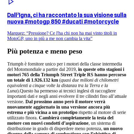
Dall’Igna, ci ha raccontato la sua visione sulla
nuova #motogp 850 #ducati #motorcycle
Marquez: “Pressione? Ce l'ha chi non ha mai vinto titoli in
MotoGP, uno in più a me non cambia la vita”
Più potenza e meno peso
Triumph è fornitore unico per i motori della classe intermedia
del Motomondiale a partire dal 2019,
in queste otto stagioni i
motori 765 della Triumph Street Triple RS hanno percorso
un totale di 1.926.132 km
(
quasi due milioni di chilometri
equivalenti a cinque volte la distanza tra la Terra e la
Luna
).Questo ha permesso ai tecnici inglesi di raccogliere
importanti dati e negli anni evolvere il tre cilindri fino all’attuale
versione.
Dal prossimo anno però il motore verrà
nuovamente aggiornato in una versione ancora più
estrema e più vicina a un prototipo
rispetto al motore di serie
utilizzato finora.
Cambierà completamente la testa del
motore con nuovi condotti d’aspirazione
, un sistema di
distribuzione in grado di disperdere meno potenza,
un nuovo
disegno della camera di combustione con l’obiettivo di