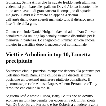
Gonzalez, Senna Agius che ha sudato freddo negli ultimi giri
vedendosi piombare alle spalle un David Alonso incontenibile
dopo aver passato di gran carriera il compagno di squadra
Holgado. David si è fermato ad appena 4 decimi
dall’australiano dopo avergli mangiato tutto il distacco nella
fase finale della gara.
Quinto conclude Daniel Holgado davanti ad un Izan Guevara
penalizzato da un long lap penalty piuttosto discutibile per la
manovra in partenza. Lo spagnolo di Pramac scivola ancora
indietro in classifica dopo il successo del connazionale.
Vietti e Arbolino in top 10, Lunetta
precipitato
Solamente cinque posizioni recuperate rispetto alla partenza per
Celestino Vietti Ramus che chiude in una discreta settima
posizione un weekend ungherese piuttosto complicato. Il
piemontese precede Alonso Lopez, Alberto Ferrandez e Tony
Arbolino che chiude la top 10.
Seguono Josè Antonio Rueda, Barry Baltus che ha dovuto
scontare un long lap penalty per eccessivi track limits, Zonta
Van De Goorbergh, Furusato e Joe Roberts a chiudere la zona