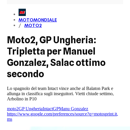
MOTOMONDIALE
MOTO2
Moto2, GP Ungheria:
Tripletta per Manuel
Gonzalez, Salac ottimo
secondo
Lo spagnolo del team Intact vince anche al Balaton Park e
allunga in classifica sugli inseguitori. Vietti chiude settimo,
Arbolino in P10
moto2
GP Ungheria
IntactGP
Manu Gonzalez
https://www.google.com/preferences/source?q=motosprint.it
,
ms