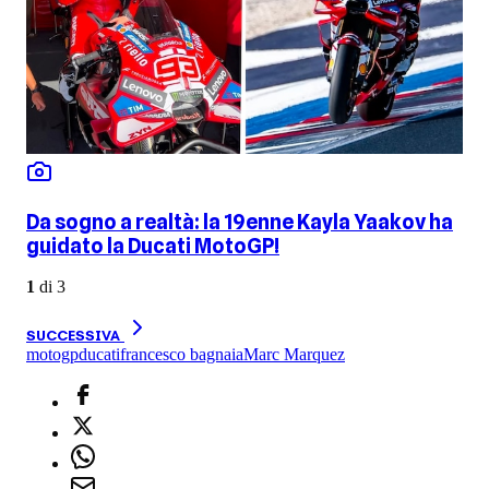
Da sogno a realtà: la 19enne Kayla Yaakov ha
guidato la Ducati MotoGP!
1
di
3
SUCCESSIVA
motogp
ducati
francesco bagnaia
Marc Marquez