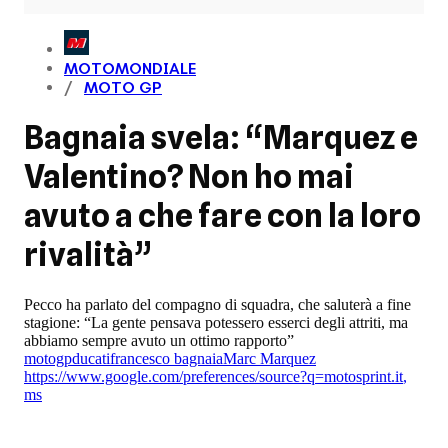
MOTOMONDIALE
MOTO GP
Bagnaia svela: “Marquez e
Valentino? Non ho mai
avuto a che fare con la loro
rivalità”
Pecco ha parlato del compagno di squadra, che saluterà a fine
stagione: “La gente pensava potessero esserci degli attriti, ma
abbiamo sempre avuto un ottimo rapporto”
motogp
ducati
francesco bagnaia
Marc Marquez
https://www.google.com/preferences/source?q=motosprint.it
,
ms