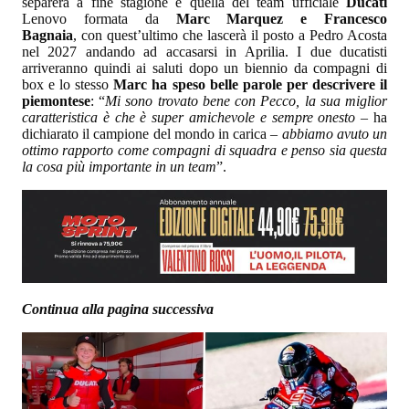
separerà a fine stagione è quella del team ufficiale
Ducati
Lenovo formata da
Marc Marquez e Francesco
Bagnaia
, con quest’ultimo che lascerà il posto a Pedro Acosta
nel 2027 andando ad accasarsi in Aprilia. I due ducatisti
arriveranno quindi ai saluti dopo un biennio da compagni di
box e lo stesso
Marc ha speso belle parole per descrivere il
piemontese
: “
Mi sono trovato bene con Pecco, la sua miglior
caratteristica è che è super amichevole e sempre onesto
– ha
dichiarato il campione del mondo in carica –
abbiamo avuto un
ottimo rapporto come compagni di squadra e penso sia questa
la cosa più importante in un team
”.
Continua alla pagina successiva