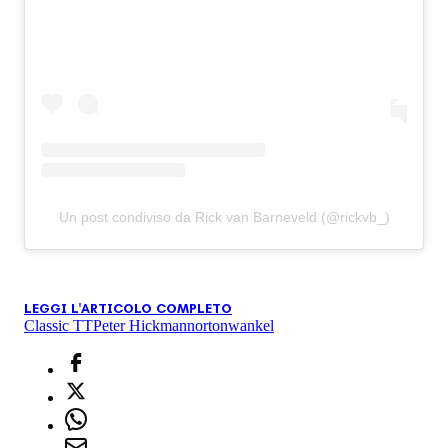
Un post condiviso da Rick van Barneveld (@rickvb_)
LEGGI L'ARTICOLO COMPLETO
Classic TT
Peter Hickman
norton
wankel