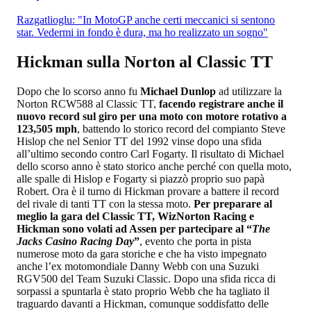
Razgatlioglu: "In MotoGP anche certi meccanici si sentono
star. Vedermi in fondo è dura, ma ho realizzato un sogno"
Hickman sulla Norton al Classic TT
Dopo che lo scorso anno fu
Michael Dunlop
ad utilizzare la
Norton RCW588 al Classic TT,
facendo registrare anche il
nuovo record sul giro per una moto con motore rotativo a
123,505 mph
, battendo lo storico record del compianto Steve
Hislop che nel Senior TT del 1992 vinse dopo una sfida
all’ultimo secondo contro Carl Fogarty. Il risultato di Michael
dello scorso anno è stato storico anche perché con quella moto,
alle spalle di Hislop e Fogarty si piazzò proprio suo papà
Robert. Ora è il turno di Hickman provare a battere il record
del rivale di tanti TT con la stessa moto.
Per preparare al
meglio la gara del Classic TT, WizNorton Racing e
Hickman sono volati ad Assen per partecipare al “
The
Jacks Casino Racing Day
”
, evento che porta in pista
numerose moto da gara storiche e che ha visto impegnato
anche l’ex motomondiale Danny Webb con una Suzuki
RGV500 del Team Suzuki Classic. Dopo una sfida ricca di
sorpassi a spuntarla è stato proprio Webb che ha tagliato il
traguardo davanti a Hickman, comunque soddisfatto delle