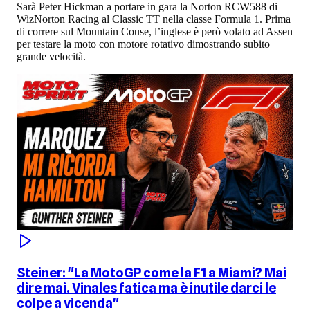
Sarà Peter Hickman a portare in gara la Norton RCW588 di
WizNorton Racing al Classic TT nella classe Formula 1. Prima
di correre sul Mountain Couse, l’inglese è però volato ad Assen
per testare la moto con motore rotativo dimostrando subito
grande velocità.
Steiner: "La MotoGP come la F1 a Miami? Mai
dire mai. Vinales fatica ma è inutile darci le
colpe a vicenda"