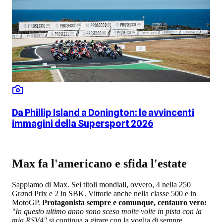
Da Phillip Island a Donington: le avvincenti
immagini della Supersport 2026
Max fa l'americano e sfida l'estate
Sappiamo di Max. Sei titoli mondiali, ovvero, 4 nella 250
Gr
a
nd Prix e 2 in SBK. Vittorie anche nella classe 500 e in
MotoGP.
Protagonista sempre e comunque, centauro vero:
"In questo ultimo anno sono sceso molte volte in pista con la
mia RSV4"
si continua a girare con la voglia di sempre.