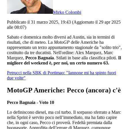
Mirko Colombi
Pubblicato il 31 marzo 2025, 19:43
(Aggiornato il 29 apr 2025
alle 08:07)
Sabato e domenica molto diversi ad Austin, sia in termini di
risultati, che di meteo. La
MotoGP
delle Americhe ha
rappresentato un terzo appuntamento stagionale da "solito trio",
costituito da tre ducatisti. Nell'ordine: Alex Marquez, Marc
Marquez,
Pecco Bagnaia
. Stilati in base alla classifica piloti.
Il
migliore del weekend è, per noi, un certo numero 63.
Petrucci nella SBK di Portimao: "Iannone mi ha spinto fuori
due volte"
MotoGP Americhe: Pecco (ancora) c'è
Pecco Bagnaia - Voto 10
Lo definiscono diesel, ma col turbo. Il sorpasso sferrato a Marc
nella Sprint è servito poco nell’immediato, ma ha fatto capire
che, in ogni caso, Pecco ci proverà. Fedeltà premiata dalla
buonasorte. Approfitta dell’errore di Marquez, comunque