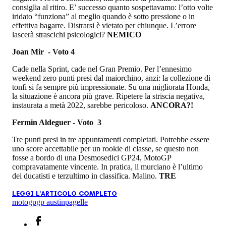
consiglia al ritiro. E’ successo quanto sospettavamo: l’otto volte
iridato “funziona” al meglio quando è sotto pressione o in
effettiva bagarre. Distrarsi è vietato per chiunque. L’errore
lascerà strascichi psicologici?
NEMICO
Joan Mir - Voto 4
Cade nella Sprint, cade nel Gran Premio. Per l’ennesimo
weekend zero punti presi dal maiorchino, anzi: la collezione di
tonfi si fa sempre più impressionate. Su una migliorata Honda,
la situazione è ancora più grave. Ripetere la striscia negativa,
instaurata a metà 2022, sarebbe pericoloso.
ANCORA?!
Fermin Aldeguer - Voto 3
Tre punti presi in tre appuntamenti completati. Potrebbe essere
uno score accettabile per un rookie di classe, se questo non
fosse a bordo di una Desmosedici GP24, MotoGP
compravatamente vincente. In pratica, il murciano è l’ultimo
dei ducatisti e terzultimo in classifica. Malino.
TRE
LEGGI L'ARTICOLO COMPLETO
motogp
gp austin
pagelle