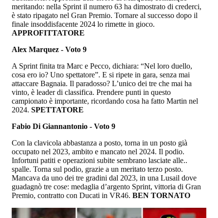
meritando: nella Sprint il numero 63 ha dimostrato di crederci,
è stato ripagato nel Gran Premio. Tornare al successo dopo il
finale insoddisfacente 2024 lo rimette in gioco.
APPROFITTATORE
Alex Marquez - Voto 9
A Sprint finita tra Marc e Pecco, dichiara: “Nel loro duello,
cosa ero io? Uno spettatore”. E si ripete in gara, senza mai
attaccare Bagnaia. Il paradosso? L’unico dei tre che mai ha
vinto, è leader di classifica. Prendere punti in questo
campionato è importante, ricordando cosa ha fatto Martin nel
2024.
SPETTATORE
Fabio Di Giannantonio - Voto 9
Con la clavicola abbastanza a posto, torna in un posto già
occupato nel 2023, ambito e mancato nel 2024. Il podio.
Infortuni patiti e operazioni subite sembrano lasciate alle..
spalle. Torna sul podio, grazie a un meritato terzo posto.
Mancava da uno dei tre gradini dal 2023, in una Lusail dove
guadagnò tre cose: medaglia d’argento Sprint, vittoria di Gran
Premio, contratto con Ducati in VR46.
BEN TORNATO