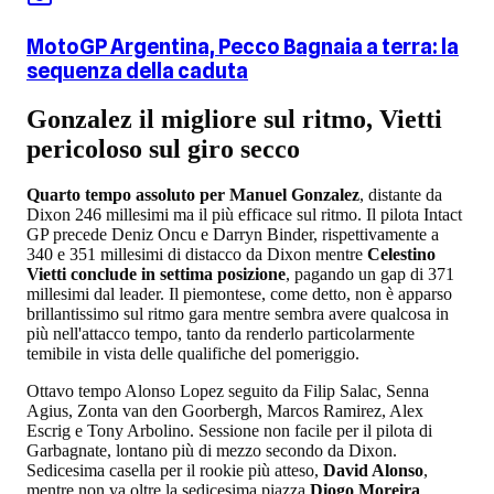
MotoGP Argentina, Pecco Bagnaia a terra: la
sequenza della caduta
Gonzalez il migliore sul ritmo, Vietti
pericoloso sul giro secco
Quarto tempo assoluto per Manuel Gonzalez
, distante da
Dixon 246 millesimi ma il più efficace sul ritmo. Il pilota Intact
GP precede Deniz Oncu e Darryn Binder, rispettivamente a
340 e 351 millesimi di distacco da Dixon mentre
Celestino
Vietti conclude in settima posizione
, pagando un gap di 371
millesimi dal leader. Il piemontese, come detto, non è apparso
brillantissimo sul ritmo gara mentre sembra avere qualcosa in
più nell'attacco tempo, tanto da renderlo particolarmente
temibile in vista delle qualifiche del pomeriggio.
Ottavo tempo Alonso Lopez seguito da Filip Salac, Senna
Agius, Zonta
van den Goorbergh, Marcos Ramirez, Alex
Escrig e Tony Arbolino. Sessione non facile per il pilota di
Garbagnate, lontano più di mezzo secondo da Dixon.
Sedicesima casella per il rookie più atteso,
David Alonso
,
mentre non va oltre la sedicesima piazza
Diogo Moreira
,