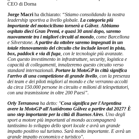
CEO di Dorna
Jorge Macri
ha dichiarato:
“Stiamo consolidando la nostra
leadership sportiva a livello globale.
La categoria più
importante del motociclismo tornerà a Gálvez
.
Abbiamo
ospitato dieci Gran Premi, e quasi 30 anni dopo, saremo
nuovamente tra i migliori circuiti al mondo
, come Barcellona
e Silverstone.
A partire da ottobre saremo impegnati in un
totale rinnovamento del circuito che include lavori in pista,
box, paddock e via di fuga
, con le tecnologie più avanzate.
Con questo investimento in infrastrutture, security, logistica e
capacità di collegamenti, innalzeremo questo circuito verso
standard internazionali.
Portare la MotoGP in città significa
l'arrivo di una competizione di grande livello
, con la presenza
dei team e dei piloti migliori al mondo e che verranno accolti
da circa 150.000 persone in circuito e milioni di telespettatori,
con una trasmissione in oltre 200 Paesi”.
Orly Terranova
ha detto: "
Cosa significa per l'Argentina
avere la MotoGP all'Autódromo Gálvez a partire dal 2027? È
uno step importante per la città di Buenos Aires
. Uno degli
sport a motore più importanti al mondo accompagnerà
tantissimo lo sviluppo dello sport locale e avrà un grande
impatto positivo sul turismo. Sarà molto importante. E avrà un
grande impatto economico e turistico".