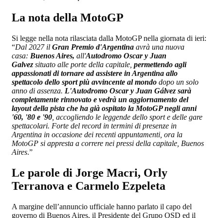
La nota della MotoGP
Si legge nella nota rilasciata dalla MotoGP nella giornata di ieri:
“
Dal 2027 il
Gran Premio d'Argentina
avrà una nuova
casa:
Buenos Aires,
all'
Autodromo Oscar y Juan
Galvez
situato alle porte della capitale,
permettendo agli
appassionati di tornare ad assistere in Argentina allo
spettacolo dello sport più avvincente al mondo
dopo un solo
anno di assenza.
L'Autodromo Oscar y Juan Gálvez sarà
completamente rinnovato e vedrà un aggiornamento del
layout della pista che ha già ospitato la MotoGP negli anni
'60, '80 e '90
, accogliendo le leggende dello sport e delle gare
spettacolari. Forte del record in termini di presenze in
Argentina in occasione dei recenti appuntamenti, ora la
MotoGP si appresta a correre nei pressi della capitale, Buenos
Aires
.”
Le parole di Jorge Macri, Orly
Terranova e Carmelo Ezpeleta
A margine dell’annuncio ufficiale hanno parlato il capo del
governo di Buenos Aires, il Presidente del Grupo OSD ed il