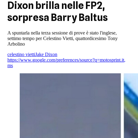
Dixon brilla nelle FP2,
sorpresa Barry Baltus
A spuntarla nella terza sessione di prove è stato l'inglese,
settimo tempo per Celestino Vietti, quattordicesimo Tony
Arbolino
celestino vietti
Jake Dixon
https://www.google.com/preferences/source?q=motosprint.it
,
ms