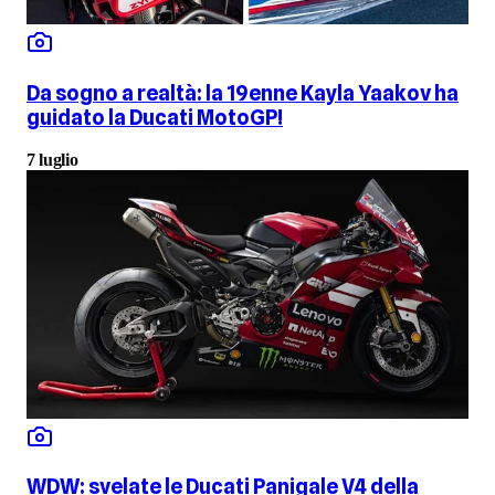
Da sogno a realtà: la 19enne Kayla Yaakov ha
guidato la Ducati MotoGP!
7 luglio
WDW: svelate le Ducati Panigale V4 della